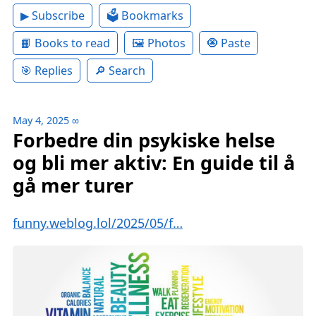
▶ Subscribe
🗳 Bookmarks
📙 Books to read
🖼 Photos
🧿 Paste
🎯 Replies
🔎 Search
May 4, 2025
∞
Forbedre din psykiske helse
og bli mer aktiv: En guide til å
gå mer turer
funny.weblog.lol/2025/05/f…